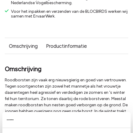
Nederlandse Vogelbescherming.
Voor het inpakken en verzenden van de BLOCBIRDS werken wij
samen met ErvaarWerk.
Omschrijving
Productinformatie
Omschrijving
Roodborsten zijn vaak erg nieuwsgierig en goed van vertrouwen.
Tegen soortgenoten zijn zowel het mannetje als het vrouwtje
daarentegen heel agressief en verdedigen ze zomers en 's winter
fel hun territorium. Ze tonen daarbij de rode borstveren. Meestal
maken roodborsten hun nesten goed verborgen op de grond. De
jongen hebben overigens nog geen rode borst. In de winter trekt
een deel van de roodborsten naar warmere streken in Europa
waar meer eten te vinden is. Ook vogels uit
noordelijke/noordoostelijke streken trekken naar het zuiden en