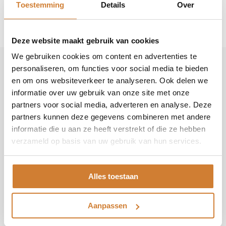
Toestemming
Details
Over
komen zo in Nederland terecht. U kunt roodborsten in de winter
helpen met gedroogde meelwormen, ongekookte havermout of
een zadenmix.
Deze website maakt gebruik van cookies
We gebruiken cookies om content en advertenties te
personaliseren, om functies voor social media te bieden
Productinformatie
en om ons websiteverkeer te analyseren. Ook delen we
informatie over uw gebruik van onze site met onze
Merk
BLOCBIRDS
partners voor social media, adverteren en analyse. Deze
partners kunnen deze gegevens combineren met andere
Druk
Full Color Waterloos offset
informatie die u aan ze heeft verstrekt of die ze hebben
verzameld op basis van uw gebruik van hun services.
Inkt
Inkten op plantaardige basis
Lijst
EXCLUSIEF LIJST (Without a frame)
Alles toestaan
Papier
300 gr. Mondi Planoplus
Aanpassen
Productnummer
100105