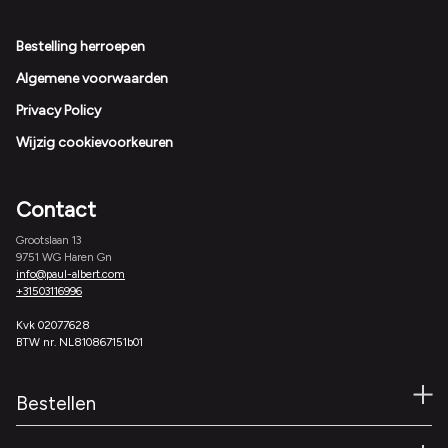
Footer
Bestelling herroepen
Algemene voorwaarden
Privacy Policy
Wijzig cookievoorkeuren
Contact
Grootslaan 13
9751 WG Haren Gn
info@paul-albert.com
+31503116996
Kvk 02077628
BTW nr. NL810867151b01
Bestellen