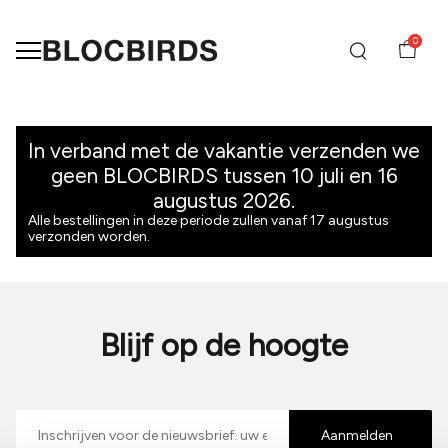
0
Retourneren
-
In verband met de vakantie verzenden we
geen BLOCBIRDS tussen 10 juli en 16
BLOCBIRDS
augustus 2026.
Alle bestellingen in deze periode zullen vanaf 17 augustus
verzonden worden.
Blijf op de hoogte
E-
mailadres
Aanmelden