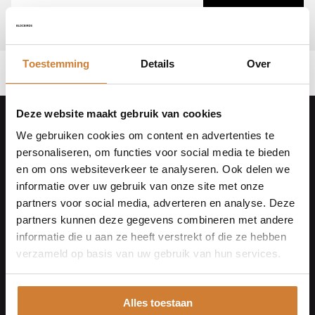
Toestemming
Details
Over
Deze website maakt gebruik van cookies
We gebruiken cookies om content en advertenties te
Footer
Bestelling herroepen
personaliseren, om functies voor social media te bieden
Algemene voorwaarden
en om ons websiteverkeer te analyseren. Ook delen we
informatie over uw gebruik van onze site met onze
Privacy Policy
partners voor social media, adverteren en analyse. Deze
Wijzig cookievoorkeuren
partners kunnen deze gegevens combineren met andere
informatie die u aan ze heeft verstrekt of die ze hebben
verzameld op basis van uw gebruik van hun services.
Contact
Grootslaan 13
9751 WG Haren Gn
Alles toestaan
info@paul-albert.com