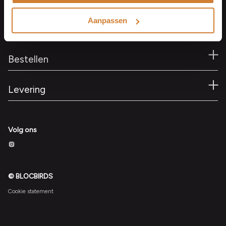
+31503116996
Kvk 02077628
Aanpassen
BTW nr. NL810867151b01
Bestellen
Levering
Volg ons
© BLOCBIRDS
Cookie statement