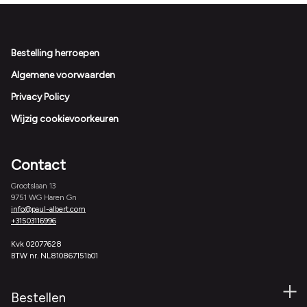
Footer
Bestelling herroepen
Algemene voorwaarden
Privacy Policy
Wijzig cookievoorkeuren
Contact
Grootslaan 13
9751 WG Haren Gn
info@paul-albert.com
+31503116996
Kvk 02077628
BTW nr. NL810867151b01
Bestellen