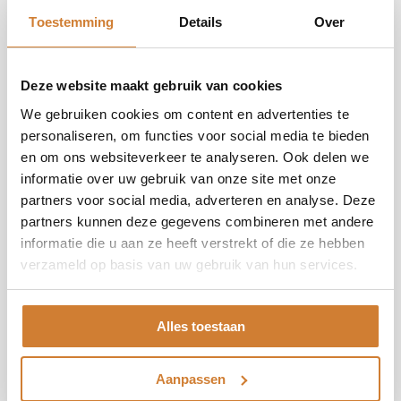
Productinformatie
Toestemming
Details
Over
Afmetingen
106 x 106 cm (inclusief lijst)
Deze website maakt gebruik van cookies
Merk
BLOCBIRDS
We gebruiken cookies om content en advertenties te
personaliseren, om functies voor social media te bieden
Levertijd
5 weken
en om ons websiteverkeer te analyseren. Ook delen we
informatie over uw gebruik van onze site met onze
Lijst
Hout, zwart, 4 cm rondom
partners voor social media, adverteren en analyse. Deze
partners kunnen deze gegevens combineren met andere
Materiaal
Wol en Lurex
informatie die u aan ze heeft verstrekt of die ze hebben
verzameld op basis van uw gebruik van hun services.
Gelimiteerde oplage, genummerd, certificaat
Oplage
van echtheid
Alles toestaan
Productiewijze
Machinaal geweven
Color
full colour
Aanpassen