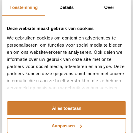
Productinformatie
Toestemming
Details
Over
Afmetingen
106 x 106 cm (inclusief lijst)
Deze website maakt gebruik van cookies
Merk
BLOCBIRDS
We gebruiken cookies om content en advertenties te
personaliseren, om functies voor social media te bieden
Levertijd
5 weken
en om ons websiteverkeer te analyseren. Ook delen we
informatie over uw gebruik van onze site met onze
Lijst
Hout, zwart, 4 cm rondom
partners voor social media, adverteren en analyse. Deze
partners kunnen deze gegevens combineren met andere
Materiaal
Wol en Lurex
informatie die u aan ze heeft verstrekt of die ze hebben
verzameld op basis van uw gebruik van hun services.
Gelimiteerde oplage, genummerd, certificaat
Oplage
van echtheid
Alles toestaan
Productiewijze
Machinaal geweven
Color
full colour
Aanpassen