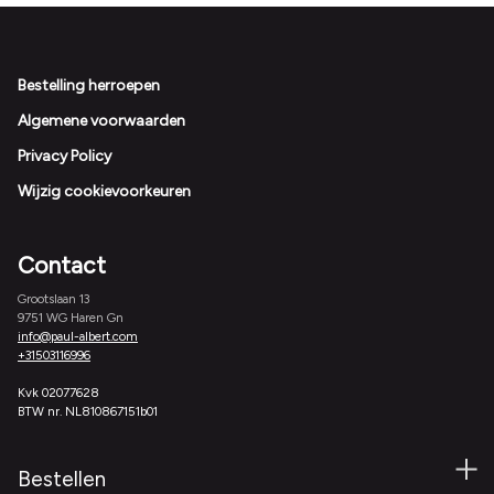
Footer
Bestelling herroepen
Algemene voorwaarden
Privacy Policy
Wijzig cookievoorkeuren
Contact
Grootslaan 13
9751 WG Haren Gn
info@paul-albert.com
+31503116996
Kvk 02077628
BTW nr. NL810867151b01
Bestellen