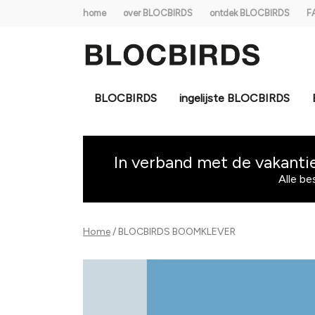
home
over BLOCBIRDS
ontdek BLOCBIRDS
F
BLOCBIRDS
ingelijste BLOCBIRDS
BOOMKLEVER
-
In verband met de vakanti
Alle be
BLOCBIRDS
Home
BLOCBIRDS BOOMKLEVER