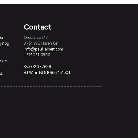
Contact
or
Grootslaan 13
g nog
9751 WG Haren Gn
info@paul-albert.com
+31503116996
n de
Kvk 02077628
er
BTW nr. NL810867151b01