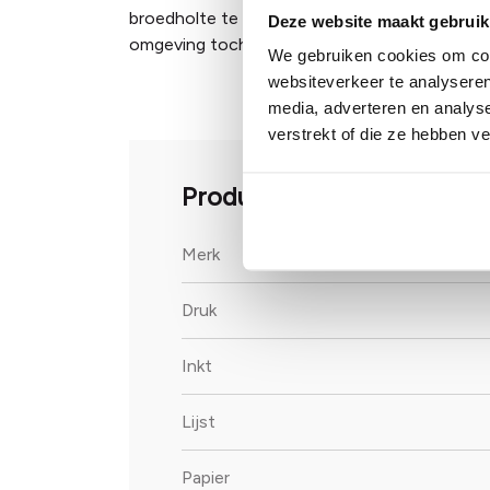
broedholte te verkleinen door te 'metselen' m
Deze website maakt gebruik
omgeving toch nog een metselwerk gemaakt 
We gebruiken cookies om cont
websiteverkeer te analyseren
media, adverteren en analys
verstrekt of die ze hebben v
Productinformatie
Merk
Druk
Inkt
Lijst
Papier