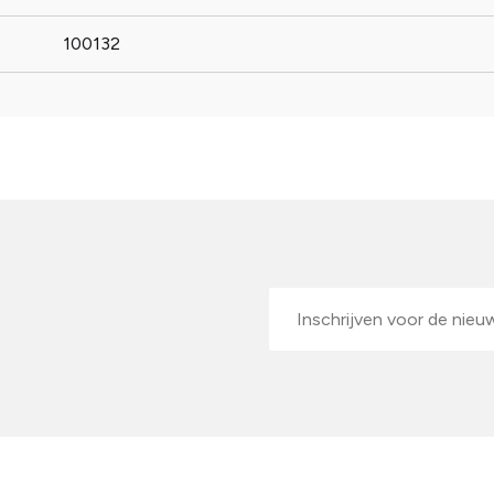
100132
E-
mailadres