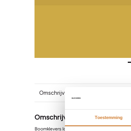
Omschrijving
Productinformatie
Omschrijving
Toestemming
Boomklevers lopen zowel omhoog als omlaag o