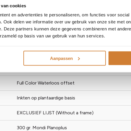
et modder. Deze metseldrang is vaak zo sterk, dat ook wanneer h
 van cookies
wordt.
ent en advertenties te personaliseren, om functies voor social
. Ook delen we informatie over uw gebruik van onze site met on
e. Deze partners kunnen deze gegevens combineren met andere i
erzameld op basis van uw gebruik van hun services.
Aanpassen
BLOCBIRDS
Full Color Waterloos offset
Inkten op plantaardige basis
EXCLUSIEF LIJST (Without a frame)
300 gr. Mondi Planoplus