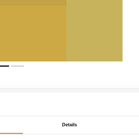
Details
ver een boomstam, vandaar z'n naam. Het zijn holenbroeders