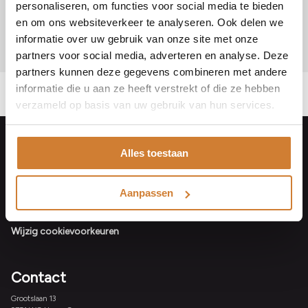
E-
personaliseren, om functies voor social media te bieden
mailadres
Aanmelden
en om ons websiteverkeer te analyseren. Ook delen we
informatie over uw gebruik van onze site met onze
partners voor social media, adverteren en analyse. Deze
partners kunnen deze gegevens combineren met andere
informatie die u aan ze heeft verstrekt of die ze hebben
verzameld op basis van uw gebruik van hun services.
Alles toestaan
Footer
Bestelling herroepen
Algemene voorwaarden
Aanpassen
Privacy Policy
Wijzig cookievoorkeuren
Contact
Grootslaan 13