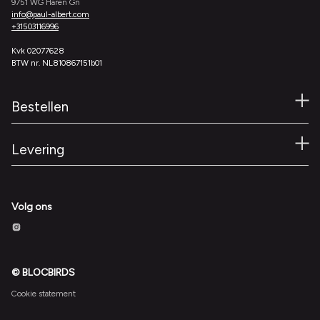
9751 WG Haren Gn
info@paul-albert.com
+31503116996
Kvk 02077628
BTW nr. NL810867151b01
Bestellen
Levering
Volg ons
© BLOCBIRDS
Cookie statement