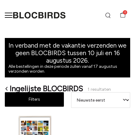
0
Ingelijste
BLOCBIRDS
In verband met de vakantie verzenden we
geen BLOCBIRDS tussen 10 juli en 16
-
augustus 2026.
Alle bestellingen in deze periode zullen vanaf 17 augustus
BLOCBIRDS
verzonden worden.
Ingelijste BLOCBIRDS
1 resultaten
Filters