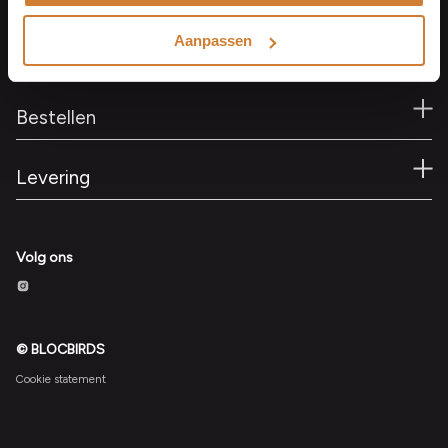
+31503116996
Kvk 02077628
Aanpassen
BTW nr. NL810867151b01
Bestellen
Levering
Volg ons
© BLOCBIRDS
Cookie statement