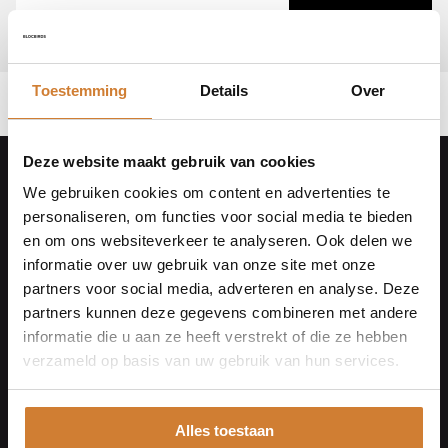
Toestemming
Details
Over
Deze website maakt gebruik van cookies
We gebruiken cookies om content en advertenties te
Footer
Bestelling herroepen
personaliseren, om functies voor social media te bieden
Algemene voorwaarden
en om ons websiteverkeer te analyseren. Ook delen we
informatie over uw gebruik van onze site met onze
Privacy Policy
partners voor social media, adverteren en analyse. Deze
Wijzig cookievoorkeuren
partners kunnen deze gegevens combineren met andere
informatie die u aan ze heeft verstrekt of die ze hebben
verzameld op basis van uw gebruik van hun services.
Contact
Grootslaan 13
9751 WG Haren Gn
Alles toestaan
info@paul-albert.com