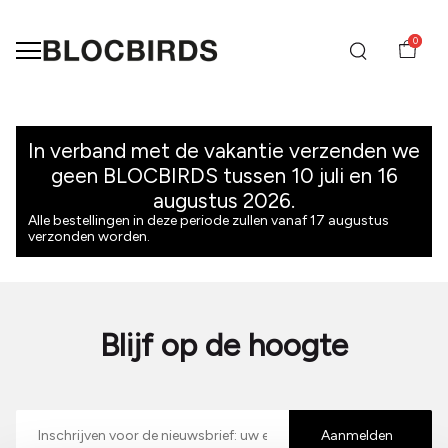
0
Merken
-
In verband met de vakantie verzenden we
geen BLOCBIRDS tussen 10 juli en 16
BLOCBIRDS
augustus 2026.
Alle bestellingen in deze periode zullen vanaf 17 augustus
verzonden worden.
Blijf op de hoogte
E-
mailadres
Aanmelden